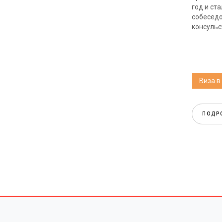
год и ст
собеседо
консульс
Виза 
ПОДР