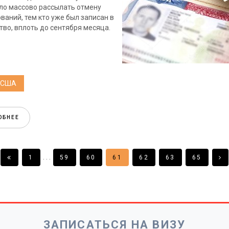
ало массово рассылать отмену
ваний, тем кто уже был записан в
тво, вплоть до сентября месяца.
в США
ОБНЕЕ
. . .
1
59
60
61
62
63
65
ЗАПИСАТЬСЯ НА ВИЗУ