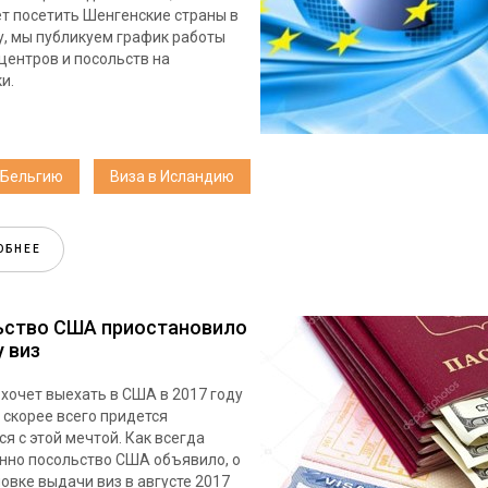
т посетить Шенгенские страны в
у, мы публикуем график работы
центров и посольств на
и.
 Бельгию
Виза в Исландию
ОБНЕЕ
ьство США приостановило
 виз
 хочет выехать в США в 2017 году
 скорее всего придется
ся с этой мечтой. Как всегда
но посольство США объявило, о
овке выдачи виз в августе 2017