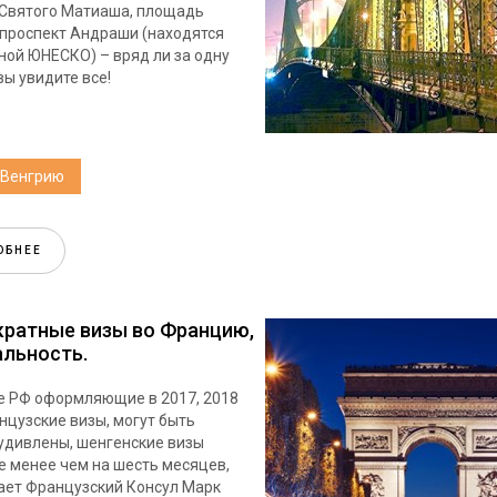
 Святого Матиаша, площадь
 проспект Андраши (находятся
ной ЮНЕСКО) – вряд ли за одну
вы увидите все!
 Венгрию
ОБНЕЕ
ратные визы во Францию,
альность.
е РФ оформляющие в 2017, 2018
нцузские визы, могут быть
удивлены, шенгенские визы
е менее чем на шесть месяцев,
ает Французский Консул Марк