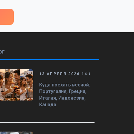
ог
13 АПРЕЛЯ 2026 14:08
Куда поехать весной:
Португалия, Греция,
Италия, Индонезия,
Канада