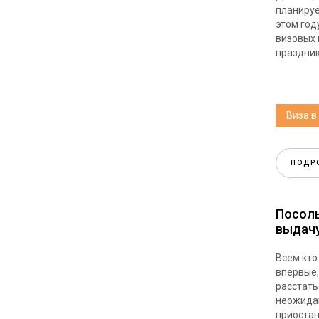
планируе
этом год
визовых 
праздник
Виза в
ПОДР
Посол
выдачу
Всем кто
впервые,
расстать
неожидан
приостан