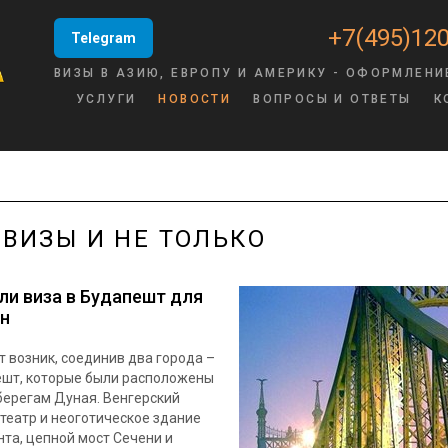
+7(495)120
Telegram
ВИЗЫ В АЗИЮ, ЕВРОПУ И АМЕРИКУ - ОФОРМЛЕНИ
УСЛУГИ
НОВОСТИ
ВОПРОСЫ И ОТВЕТЫ
К
 ВИЗЫ И НЕ ТОЛЬКО
ли виза в Будапешт для
н
 возник, соединив два города –
ешт, которые были расположены
берегам Дуная. Венгерский
театр и неоготическое здание
та, цепной мост Сечени и