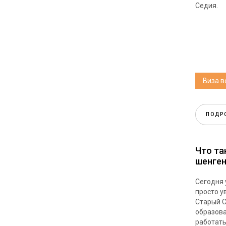
Седия.
Виза 
ПОДР
Что та
шенген
Сегодня 
просто у
Старый С
образова
работать