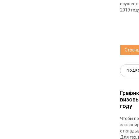
осуществ
2019 год
Стран
ПОДР
График
визовы
году
Чтобы по
запланир
откладыв
Для тех,