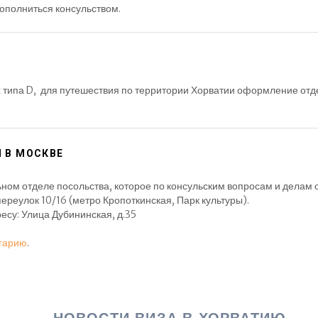
ополниться консульством.
типа D, для путешествия по территории Хорватии оформление отдел
 В МОСКВЕ
ом отделе посольства, которое по консульским вопросам и делам о
ереулок 10/16 (метро Кропоткинская, Парк культуры).
есу: Улица Дубининская, д.35
гарию
.
НОВОСТИ ВИЗА В ХОРВАТИЮ