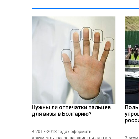
Нужны ли отпечатки пальцев
Поль
для визы в Болгарию?
упро
росс
В 2017-2018 годах оформить
документы, разрешающие въезд в эту
В этом