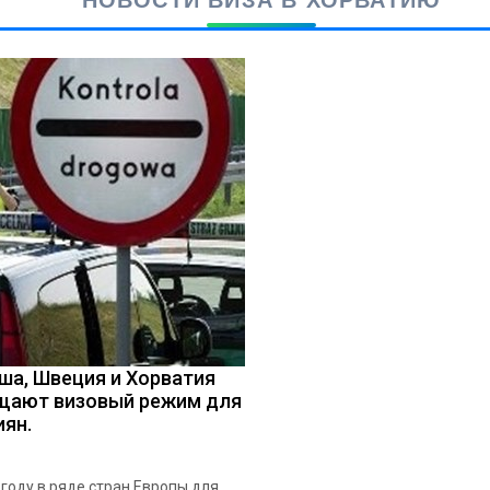
ша, Швеция и Хорватия
щают визовый режим для
иян.
 году в ряде стран Европы для