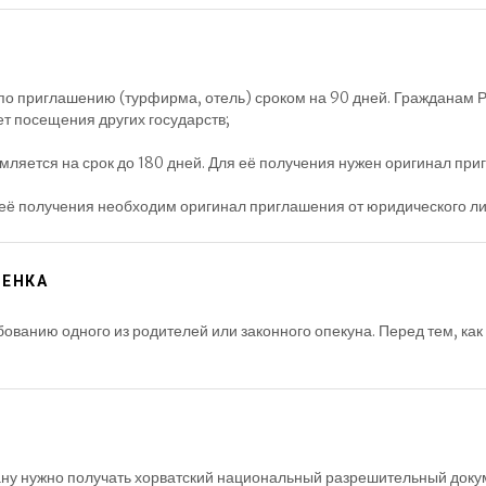
 по приглашению (турфирма, отель) сроком на 90 дней. Гражданам 
ет посещения других государств;
мляется на срок до 180 дней. Для её получения нужен оригинал при
ля её получения необходим оригинал приглашения от юридического ли
БЕНКА
ванию одного из родителей или законного опекуна. Перед тем, как
рану нужно получать хорватский национальный разрешительный доку