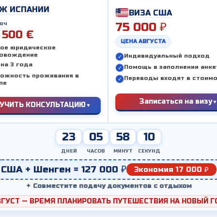
Ж ИСПАНИИ
ВИЗА США
юч
75 000 ₽
 500 €
ЦЕНА АВГУСТА
ое юридическое
овождение
Индивидуальный подход
на 3 года
Помощь в заполнении анк
ожность проживания в
Переводы входят в стоим
пе
Записаться на визу
УЧИТЬ КОНСУЛЬТАЦИЮ
23
05
58
09
ДНЕЙ
ЧАСОВ
МИНУТ
СЕКУНД
США + Шенген = 127 000 ₽
Экономия 17 000 ₽
✦ Совместите подачу документов с отдыхом
ВГУСТ — ВРЕМЯ ПЛАНИРОВАТЬ ПУТЕШЕСТВИЯ НА НОВЫЙ Г