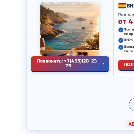
ВН
Под кл
от 4
Полн
сопр
ВНЖ 
Возм
Евро
Позвонить: +7(495)120-23-
ПОЛ
79
А