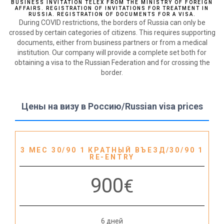
BUSINESS INVITATION TELEX FROM THE MINISTRY OF FOREIGN
AFFAIRS. REGISTRATION OF INVITATIONS FOR TREATMENT IN
RUSSIA. REGISTRATION OF DOCUMENTS FOR A VISA.
During COVID restrictions, the borders of Russia can only be
crossed by certain categories of citizens. This requires supporting
documents, either from business partners or from a medical
institution. Our company will provide a complete set both for
obtaining a visa to the Russian Federation and for crossing the
border.
Цены на визу в Россию/Russian visa prices
3 МЕС 30/90 1 КРАТНЫЙ ВЪЕЗД/30/90 1
RE-ENTRY
900
€
6 дней