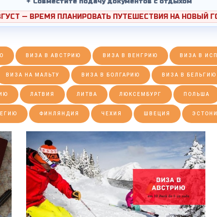
✦ Совместите подачу документов с отдыхом
ВГУСТ — ВРЕМЯ ПЛАНИРОВАТЬ ПУТЕШЕСТВИЯ НА НОВЫЙ Г
Ю
ВИЗА В АВСТРИЮ
ВИЗА В ВЕНГРИЮ
ВИЗА В ИС
ВИЗА НА МАЛЬТУ
ВИЗА В БОЛГАРИЮ
ВИЗА В БЕЛЬГИЮ
ДИЮ
ЛАТВИЯ
ЛИТВА
ЛЮКСЕМБУРГ
ПОЛЬША
ВЕГИЮ
ФИНЛЯНДИЯ
ЧЕХИЯ
ШВЕЦИЯ
ЭСТОН
ПОДРОБНЕЕ