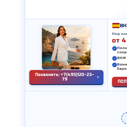
ВН
Под кл
от 4
Полн
сопр
ВНЖ 
Возм
Евро
Позвонить: +7(495)120-23-
79
ПОЛ