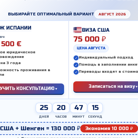
ВЫБИРАЙТЕ ОПТИМАЛЬНЫЙ ВАРИАНТ
АВГУСТ 2026
Ж ИСПАНИИ
ВИЗА США
юч
75 000 ₽
 500 €
ЦЕНА АВГУСТА
ое юридическое
овождение
Индивидуальный подход
на 3 года
Помощь в заполнении анк
ожность проживания в
Переводы входят в стоим
пе
Записаться на визу
УЧИТЬ КОНСУЛЬТАЦИЮ
25
20
47
13
ДНЕЙ
ЧАСОВ
МИНУТ
СЕКУНД
США + Шенген = 130 000 ₽
Экономия 10 000 ₽