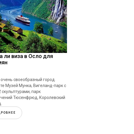
а ли виза в Осло для
иян
 очень своеобразный город.
те Музей Мунка, Вигеланд-парк с
2 скульптурами, парк
ечений Тюсенфрюд, Королевский
.
ДРОБНЕЕ