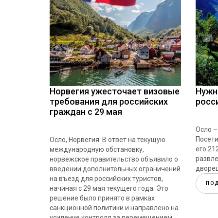
Норвегия ужесточает визовые
Нужн
требования для российских
росс
граждан с 29 мая
Осло –
Посети
Осло, Норвегия. В ответ на текущую
его 21
международную обстановку,
развл
норвежское правительство объявило о
дворец
введении дополнительных ограничений
на въезд для российских туристов,
ПО
начиная с 29 мая текущего года. Это
решение было принято в рамках
санкционной политики и направлено на
усиление контроля за перемещением