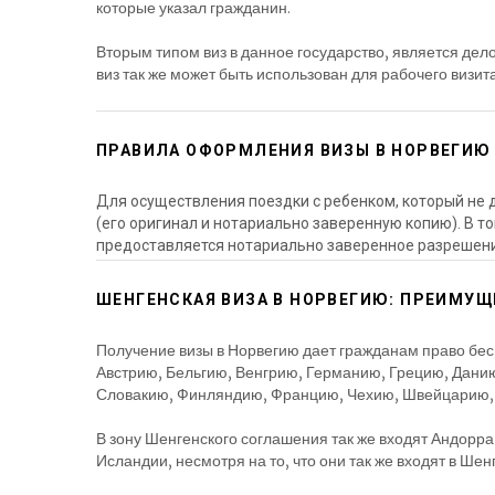
которые указал гражданин.
Вторым типом виз в данное государство, является де
виз так же может быть использован для рабочего визита
ПРАВИЛА ОФОРМЛЕНИЯ ВИЗЫ В НОРВЕГИЮ
Для осуществления поездки с ребенком, который не 
(его оригинал и нотариально заверенную копию). В то
предоставляется нотариально заверенное разрешение
ШЕНГЕНСКАЯ ВИЗА В НОРВЕГИЮ: ПРЕИМУЩ
Получение визы в Норвегию дает гражданам право бес
Австрию, Бельгию, Венгрию, Германию, Грецию, Данию
Словакию, Финляндию, Францию, Чехию, Швейцарию,
В зону Шенгенского соглашения так же входят Андорра
Исландии, несмотря на то, что они так же входят в Ше