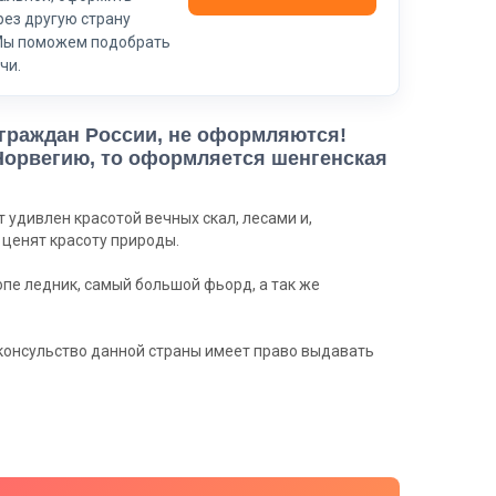
ез другую страну
Мы поможем подобрать
чи.
 граждан России, не оформляются!
 Норвегию, то оформляется шенгенская
т удивлен красотой вечных скал, лесами и,
 ценят красоту природы.
опе ледник, самый большой фьорд, а так же
 консульство данной страны имеет право выдавать