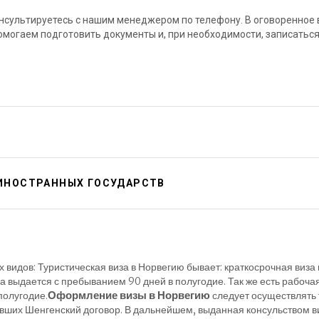
нсультируетесь с нашим менеджером по телефону. В оговоренное 
омогаем подготовить документы и, при необходимости, записаться
 ИНОСТРАННЫХ ГОСУДАРСТВ
 видов: Туристическая виза в Норвегию бывает: краткосрочная виза
 виза выдается с пребыванием 90 дней в полугодие. Так же есть рабоча
Оформление визы в Норвегию
полугодие.
следует осуществлять 
ших Шенгенский договор. В дальнейшем, выданная консульством виз