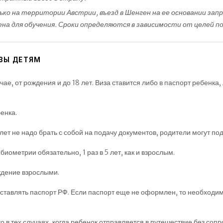
ько на территории Австрии, въезд в Шенген на ее основании за
на для обучения. Сроки определяются в зависимости от целей по
ЗЫ ДЕТЯМ
е, от рождения и до 18 лет. Виза ставится либо в паспорт ребенка,
енка.
12 лет не надо брать с собой на подачу документов, родители могут 
биометрии обязательно, 1 раз в 5 лет, как и взрослым.
ждение взрослыми.
доставлять паспорт РФ. Если паспорт еще не оформлен, то необходи
о в тех случаях, когда ребенок отправляется в путешествие без соп