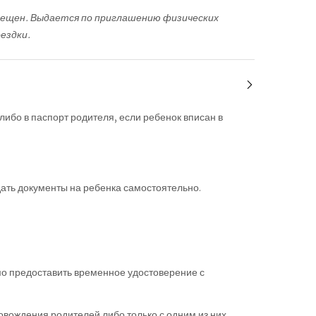
прещен. Выдается по приглашению физических
ездки.
 либо в паспорт родителя, если ребенок вписан в
подать документы на ребенка самостоятельно.
мо предоставить временное удостоверение с
ровождения родителей либо только с одним из них.