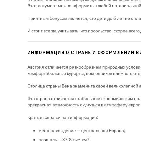
Этот документ можно оформить в любой нотариальной к
Приятным бонусом является, сто дети до 6 лет не опла
И стоит всегда учитывать, что посольство, скорее всего
ИНФОРМАЦИЯ О СТРАНЕ И ОФОРМЛЕНИИ В
Австрия отличается разнообразием природных услови
комфортабельные курорты, поклонников пляжного отд
Столица страны Вена знаменита своей великолепной а
Эта страна отличается стабильным экономическим по
прекрасная возможность окунуться в атмосферу европ
Краткая справочная информация:
местонахождение – центральная Европа;
площадь – 83,8 тыс. км2;