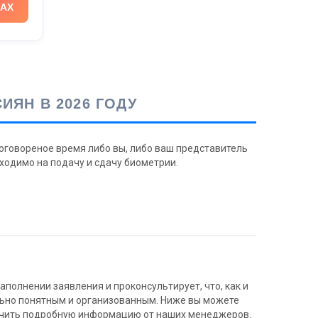
AX
ЯН В 2026 ГОДУ
оговореное время либо вы, либо ваш представитель
бходимо на подачу и сдачу биометрии.
полнении заявления и проконсультирует, что, как и
льно понятным и организованным. Ниже вы можете
олучить подробную информацию от наших менеджеров.