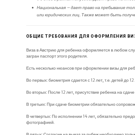
Национальная – дает право на пребывание тол
или юридических лиц. Также может быть получе
ОБЩИЕ ТРЕБОВАНИЯ ДЛЯ ОФОРМЛЕНИЯ ВИ
Виза в Австрию для ребенка оформляется в любом случа
загран паспорт этого родителя.
Есть несколько нюансов при оформлении визы для реб
Во первых: биометрия сдается с 12 лет, т.е. детей до 
Во вторых: После 12 лет, присутствие ребенка на сдаче 
В третьих: При сдаче биометрии обязательно сопрово
В четвертых: По исполнении 14 лет, обязательно пре
фотографией.
В пятых: Согласие на выезд за рубеж необходимо тольк