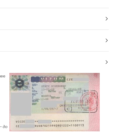
лее
– до