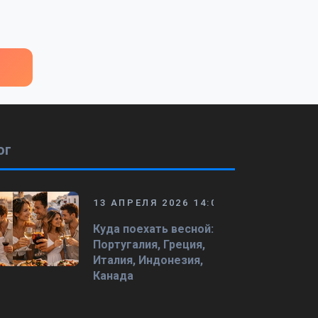
ог
13 АПРЕЛЯ 2026 14:08
Куда поехать весной:
Португалия, Греция,
Италия, Индонезия,
Канада