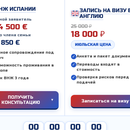
НЖ ИСПАНИИ
ЗАПИСЬ НА ВИЗУ 
АНГЛИЮ
ной заявитель
4 500 €
25 000 ₽
18 000 ₽
го члена семьи
 850 €
ИЮЛЬСКАЯ ЦЕНА
ное сопровождение под
Анкета и пакет докуме
юч
Переводы входят в
можность проживания в
стоимость
опе
Проверка рисков перед
к ВНЖ 3 года
подачей
ПОЛУЧИТЬ
Записаться на визу
КОНСУЛЬТАЦИЮ
00
00
00
00