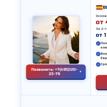
В
Основ
от 
За 2-
от 1
Пол
кл
Воз
Евр
Сро
Позвонить: +7(495)120-
23-79