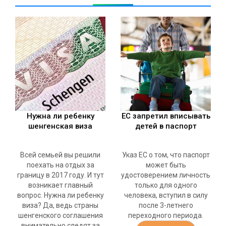
Нужна ли ребенку
ЕС запретил вписывать
шенгенская виза
детей в паспорт
Всей семьей вы решили
Указ ЕС о том, что паспорт
поехать на отдых за
может быть
границу в 2017 году. И тут
удостоверением личность
возникает главный
только для одного
вопрос. Нужна ли ребенку
человека, вступил в силу
виза? Да, ведь страны
после 3-летнего
шенгенского соглашения
переходного периода.
внимательно следят за