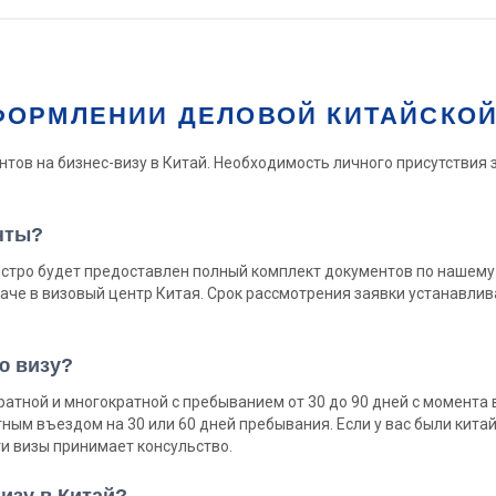
ФОРМЛЕНИИ ДЕЛОВОЙ КИТАЙСКО
ов на бизнес-визу в Китай. Необходимость личного присутствия з
нты?
 быстро будет предоставлен полный комплект документов по нашем
аче в визовый центр Китая. Срок рассмотрения заявки устанавлив
ю визу?
тной и многократной с пребыванием от 30 до 90 дней с момента въ
ным въездом на 30 или 60 дней пребывания. Если у вас были кита
ти визы принимает консульство.
визу в Китай?