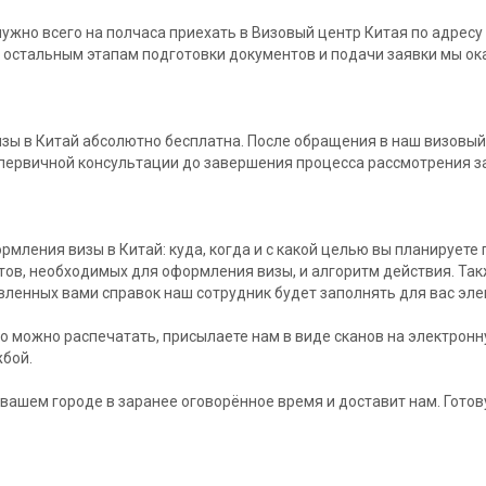
нужно всего на полчаса приехать в Визовый центр Китая по адрес
о остальным этапам подготовки документов и подачи заявки мы 
зы в Китай абсолютно бесплатна. После обращения в наш визовы
т первичной консультации до завершения процесса рассмотрения з
ения визы в Китай: куда, когда и с какой целью вы планируете п
нтов, необходимых для оформления визы, и алгоритм действия. Та
вленных вами справок наш сотрудник будет заполнять для вас эле
о можно распечатать, присылаете нам в виде сканов на электронн
жбой.
 вашем городе в заранее оговорённое время и доставит нам. Гото