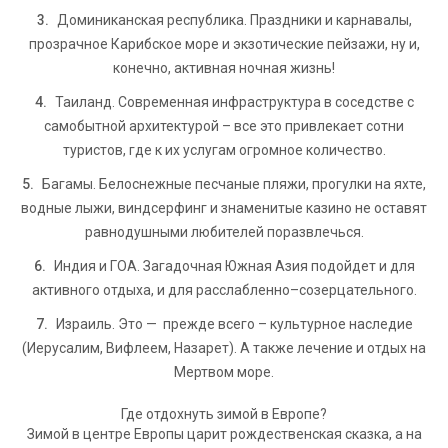
Доминиканская республика. Праздники и карнавалы,
прозрачное Карибское море и экзотические пейзажи, ну и,
конечно, активная ночная жизнь!
Таиланд. Современная инфраструктура в соседстве с
самобытной архитектурой – все это привлекает сотни
туристов, где к их услугам огромное количество.
Багамы. Белоснежные песчаные пляжи, прогулки на яхте,
водные лыжи, виндсерфинг и знаменитые казино не оставят
равнодушными любителей поразвлечься.
Индия и ГОА. Загадочная Южная Азия подойдет и для
активного отдыха, и для расслабленно–созерцательного.
Израиль. Это — прежде всего – культурное наследие
(Иерусалим, Вифлеем, Назарет). А также лечение и отдых на
Мертвом море.
Где отдохнуть зимой в Европе?
Зимой в центре Европы царит рождественская сказка, а на