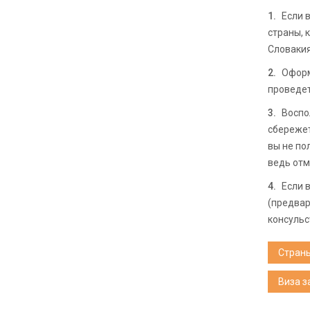
Если 
страны, 
Словакия
Оформ
проведет
Воспо
сбережет
вы не по
ведь отм
Если 
(предвар
консульс
Стран
Виза з