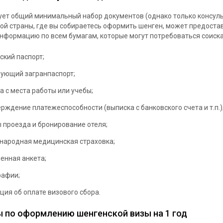
ет общий минимальный набор документов (однако только консул
ой страны, где вы собираетесь оформить шенген, может предоста
нформацию по всем бумагам, которые могут потребоваться соиска
ский паспорт;
ующий загранпаспорт;
а с места работы или учебы;
рждение платежеспособности (выписка с банковского счета и т.п.)
 проезда и бронирование отеля;
народная медицинская страховка;
енная анкета;
рафии;
ция об оплате визового сбора.
 по оформлению шенгенской визы на 1 год