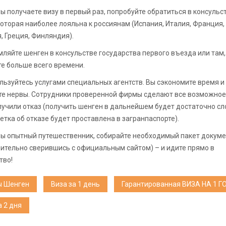
вы получаете визу в первый раз, попробуйте обратиться в консульс
которая наиболее лояльна к россиянам (Испания, Италия, Франция,
, Греция, Финляндия).
ляйте шенген в консульстве государства первого въезда или там,
е больше всего времени.
льзуйтесь услугами специальных агентств. Вы сэкономите время и
е нервы. Сотрудники проверенной фирмы сделают все возможное
лучили отказ (получить шенген в дальнейшем будет достаточно сл
етка об отказе будет проставлена в загранпаспорте).
вы опытный путешественник, собирайте необходимый пакет докум
ительно сверившись с официальным сайтом) – и идите прямо в
тво!
ы Шенген
Виза за 1 день
Гарантированная ВИЗА НА 1 Г
а 2 дня