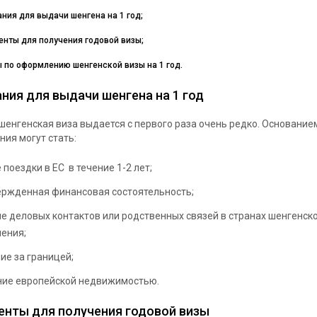
ния для выдачи шенгена на 1 год;
нты для получения годовой визы;
 по оформлению шенгенской визы на 1 год.
ния для выдачи шенгена на 1 год
шенгенская виза выдается с первого раза очень редко. Основание
ия могут стать:
 поездки в ЕС в течение 1-2 лет;
ржденная финансовая состоятельность;
е деловых контактов или родственных связей в странах шенгенск
ения;
ие за границей;
ние европейской недвижимостью.
нты для получения годовой визы