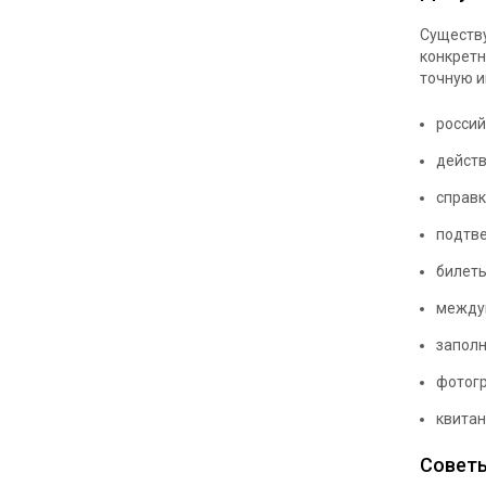
Существу
конкретн
точную и
россий
действ
справк
подтве
билеты
между
заполн
фотог
квитан
Советы