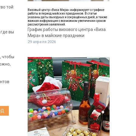
тво той
Визовый центр «Виза Мира» информирует о графике
работы в период майских праздников. В статье
указаны даты выходных и сокращённых дней, а также
важная информация о возможном увеличении сроков
рассмотрения заявлений.
График работы визового центра «Виза
 где вы
Мира» в майские праздники
29 апреля 2026
, чтобы
ожно,
ентов
ОД