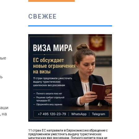
СВЕЖЕЕ
ные
ть
ваши
, на
11 стран ЕС направили в Еврокомиссию обращение с
предложением ужесточить выдачу туристических
шенгенских виз россиянам. Полного запрета пока не