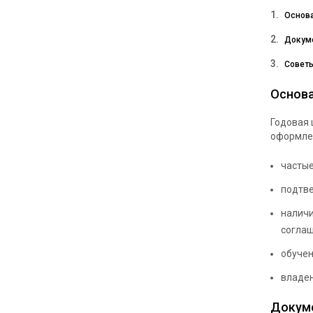
Основа
Докуме
Советы
Основа
Годовая 
оформлен
частые
подтве
наличи
соглаш
обучен
владе
Докуме