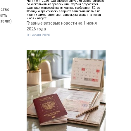
На 1 июня 2026 года визовая ситуация меняется сразу
по нескольким направлениям. Сербия продолжает
адаптацию визовой политики под требования ЕС, во
ьство
Францию практически закрыта запись на июль, а по
вить
Италии самостоятельная запись уже уходит на конец
июля и август.
телю):
Главные визовые новости на 1 июня
2026 года
01 июня 2026
;