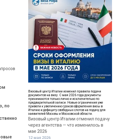
апросов
ном
Визовый центр Италии изменил правила подачи
документов на визу. С мая 2026 года документы
принимаются только лично и исключительно по
предварительной записи. Новые ограничения уже
о, по
привели к увеличению сроков оформления визы в
Италию и дефициту свободных слотов на подачу для
заявителей Москвы и Московской области.
дственно
Визовый центр Италии отменил подачу
через агентства — что изменилось в
мае 2026
зовые
12 мая 2026