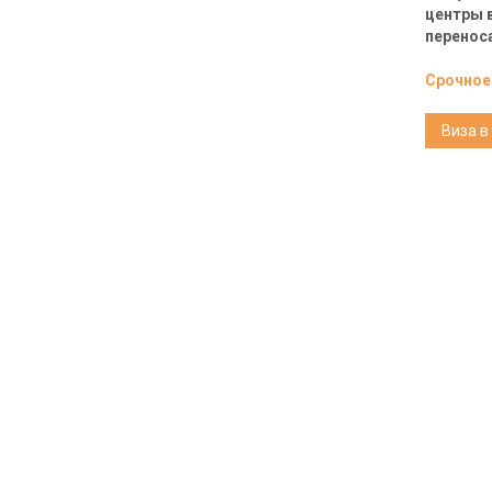
центры в
перенос
Срочное
Виза в