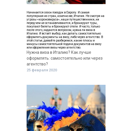
Начинается сезон поездок в Европу. И самая
популярная из стран, конечно же, Италия. Не смотря на
угрозы «короновируса», наши путешественники, ни
перед чем не останавливаются, и бронируют туры,
покупают билеты и бронируют отели. И часто, только
после этого, задаются вопросом, нужна ли виза в
Италию. И встаёт выбор, как делать: самостоятельно
оформлять документы на визу, либо через агентство. В
этой статье, давайте разберемся, какие плюсы и
минусы самостоятельной подачи документов на визу
или оформления визы через агентство.
Нужна виза в Италию? Как лучше
оформлять: самостоятельно или через
агентство?
25 февраля 2020