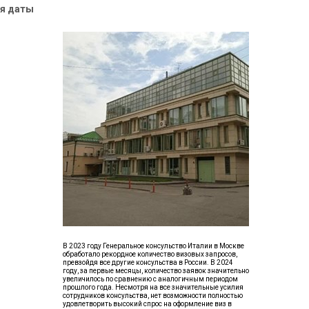
ия даты
В 2023 году Генеральное консульство Италии в Москве
обработало рекордное количество визовых запросов,
превзойдя все другие консульства в России. В 2024
году, за первые месяцы, количество заявок значительно
увеличилось по сравнению с аналогичным периодом
прошлого года. Несмотря на все значительные усилия
сотрудников консульства, нет возможности полностью
удовлетворить высокий спрос на оформление виз в