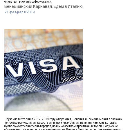
окунуться в эту атмосферу сказки.
Венецианский Карнавал. Едем в Италию.
21 февраля 2019
Обучение в Италии в 2017, 2018 году Флоренция, Венеция и Тоскана манят приезжих
не только роскошными курортами и архитектурными памятниками, из которых
буквально соткана ткань городов, но и множеством престижных вузов. Получение
образования на родине таких гениев как да Винчи и Галилея – не только престижно,