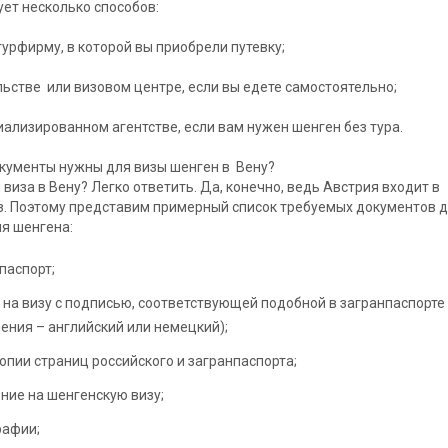
ет несколько способов:
 турфирму, в которой вы приобрели путевку;
ольстве или визовом центре, если вы едете самостоятельно;
циализированном агентстве, если вам нужен шенген без тура.
кументы нужны для визы шенген в Вену?
 виза в Вену? Легко ответить. Да, конечно, ведь Австрия входит в
. Поэтому представим примерный список требуемых документов 
я шенгена:
паспорт;
 на визу с подписью, соответствующей подобной в загранпаспорте
ения – английский или немецкий);
опии страниц российского и загранпаспорта;
ние на шенгенскую визу;
рафии;