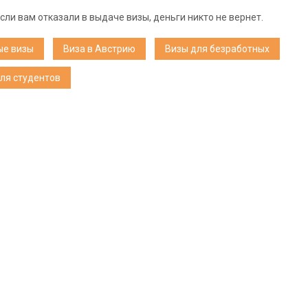
сли вам отказали в выдаче визы, деньги никто не вернет.
ые визы
Виза в Австрию
Визы для безработных
ля студентов