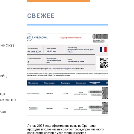
СВЕЖЕЕ
ЮНЕСКО.
ейг,
ица
ножество
как
,
Летом 2026 года оформление визы во Францию
проходит в условиях высокого спроса, ограниченного
количества слотов и увеличенных сроков