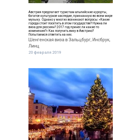
Австрия предлагает туристам альпийские курорты,
богатое культурное наследие, признанную во всем мире
музыку. Однако у многих возникают вопросы: «Какие
города стоит посетить в этом государстве? Нужна ли
виза для россиян? 2017 год принес ли какие-то
изменения?» Как получить визу в Австрию?
Попытаемся ответить на них.
Шенгенская виза в Зальцбург, Инсбрук,
Линц
20 февраля 2019