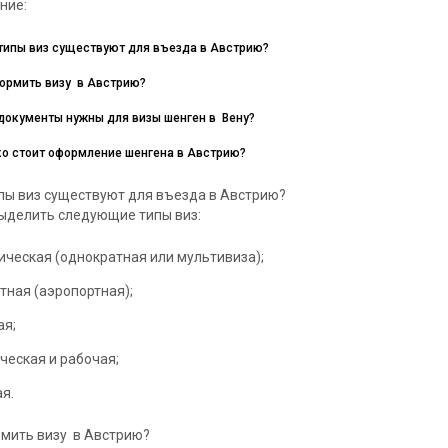
ние:
типы виз существуют для въезда в Австрию?
ормить визу в Австрию?
документы нужны для визы шенген в Вену?
о стоит оформление шенгена в Австрию?
пы виз существуют для въезда в Австрию?
ыделить следующие типы виз:
ическая (однократная или мультивиза);
тная (аэропортная);
ая;
ческая и рабочая;
я.
мить визу в Австрию?