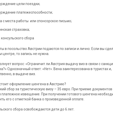
рждение цели поездки;
ерждение платежеспособности;
а с места работы или спонсорское письмо;
нская страховка;
 консульского сбора
ы в посольство Австрии подаются по записи и лично. Если вы сдел
м центре, то запись не нужна.
олнует вопрос: «Ограничит ли Австрия выдачу виз в связи с санкц
а?» Однозначный ответ: «Нет». Вена заинтересована в туристах и,
твенно, в выдаче виз.
стоит оформление шенгена в Австрию?
кий сбор за туристическую визу – 35 евро. При приеме документов
 платежное извещение. При получении готового шенгена необход
ть его с отметкой банка о произведенной оплате.
льского сбора освобождаются дети до 6 лет.