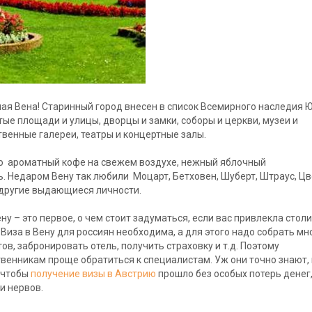
ая Вена! Старинный город внесен в список Всемирного наследия 
ые площади и улицы, дворцы и замки, соборы и церкви, музеи и
венные галереи, театры и концертные залы.
о ароматный кофе на свежем воздухе, нежный яблочный
. Недаром Вену так любили Моцарт, Бетховен, Шуберт, Штраус, Цв
другие выдающиеся личности.
ену – это первое, о чем стоит задуматься, если вас привлекла стол
 Виза в Вену для россиян необходима, а для этого надо собрать м
ов, забронировать отель, получить страховку и т.д. Поэтому
венникам проще обратиться к специалистам. Уж они точно знают, 
 чтобы
получение визы в Австрию
прошло без особых потерь денег
и нервов.