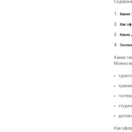
Содержа
Какие 
Как оф
Какие 
Скольк
Какие ти
Можно в
турист
транзи
гостев
студен
делова
Как офор