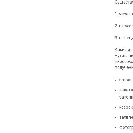
Существу
1. через
2. в пос
3. в спе
Какие до
Нужна ли
Евросоюз
получени
загран
анкета
заполн
ксерок
заявле
фотог