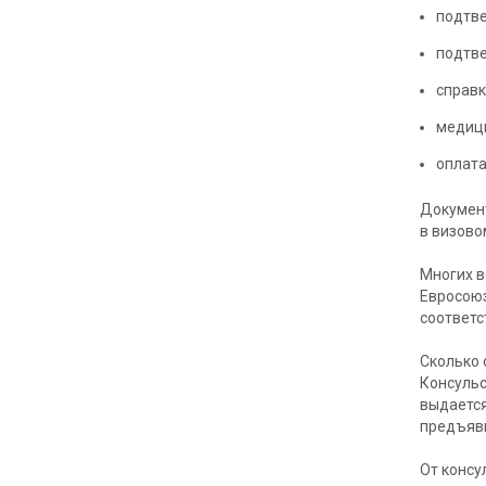
подтве
подтв
справк
медици
оплата
Документ
в визово
Многих в
Евросоюз
соответс
Сколько 
Консульс
выдается
предъяви
От консу