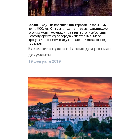
Таллин – один из красивейших городов Европы. Ему
почти 800 лет. Он помнит датчан, германцев, шведов,
русских – они по очереди правили в столице Эстонии.
Поэтому архитектура города неповторима. Море,
прогулки на свежем воздухе также привлекают сюда
туристов.
Какая виза нужна в Таллин для россиян:
документы
19 февраля 2019