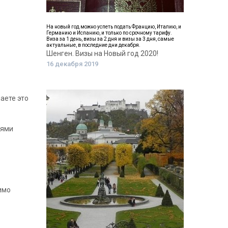
На новый год можно успеть подать Францию, Италию, и
Германию и Испанию, и только по срочному тарифу.
Виза за 1 день, визы за 2 дня и визы за 3 дня, самые
актуальные, в последние дни декабря.
Шенген. Визы на Новый год 2020!
16 декабря 2019
аете это
иями
имо