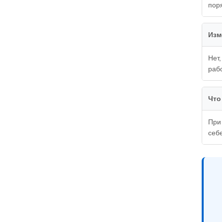
пор
Изм
Нет
раб
Что
При
себ