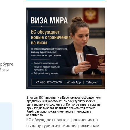
ербурге
аботы
11 стран ЕС направили в Еврокомиссию обращение с
предложением ужесточить выдачу туристических
шенгенских виз россиянам. Полного запрета пока не
принято, но визовая политика становится строже.
Разбираемся, что уже изменилось и чего ждать
заявителям.
ЕС обсуждает новые ограничения на
выдачу туристических виз россиянам