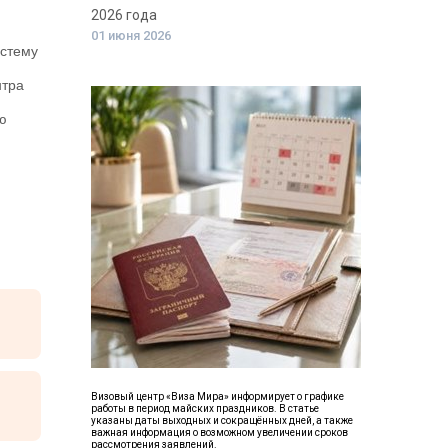
2026 года
01 июня 2026
истему
нтра
ю
Визовый центр «Виза Мира» информирует о графике
работы в период майских праздников. В статье
указаны даты выходных и сокращённых дней, а также
важная информация о возможном увеличении сроков
рассмотрения заявлений.