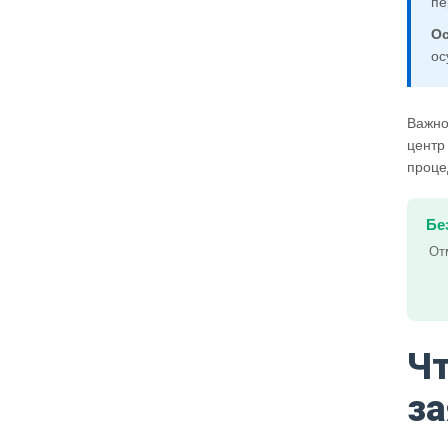
пе
Ос
ос
Важно
центр
проце
Бе
От
Чт
за