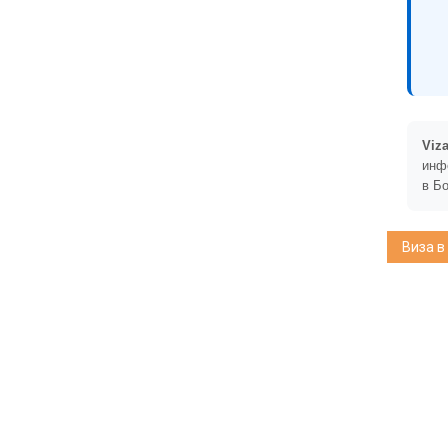
Viza
инф
в Б
Виза в