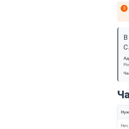
3
В
С
Ад
Ро
Ча
Ч
Нуж
Нет