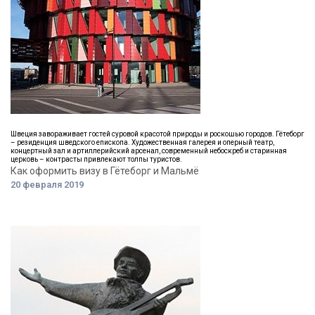
Швеция завораживает гостей суровой красотой природы и роскошью городов. Гётеборг
– резиденция шведского епископа. Художественная галерея и оперный театр,
концертный зал и артиллерийский арсенал, современный небоскреб и старинная
церковь – контрасты привлекают толпы туристов.
Как оформить визу в Гётеборг и Мальмё
20 февраля 2019