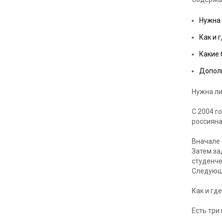
Нужна 
Как и 
Какие 
Допол
Нужна ли
С 2004 г
россиян
Вначале 
Затем за
студенче
Следующ
Как и гд
Есть три