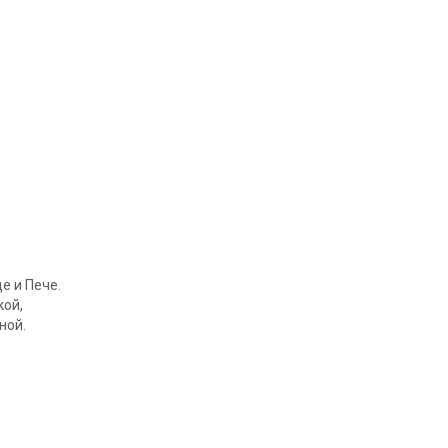
е и Пече.
кой,
ной.