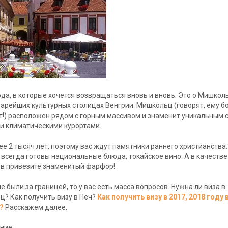
ода, в которые хочется возвращаться вновь и вновь. Это о Мишкол
тарейших культурных столицах Венгрии. Мишкольц (говорят, ему б
т!) расположен рядом с горным массивом и знаменит уникальным 
и климатическими курортами.
ее 2 тысяч лет, поэтому вас ждут памятники раннего христианства
 всегда готовы национальные блюда, токайское вино. А в качестве
в привезите знаменитый фарфор!
не были за границей, то у вас есть масса вопросов. Нужна ли виза в
? Как получить визу в Печ?
Как получить визу в 2017, 2018 году 
?
Расскажем далее.
ние: