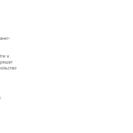
анкт-
йти к
 решат
сольство
: