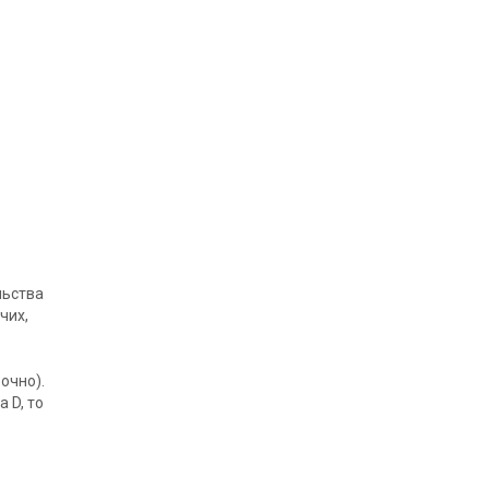
льства
чих,
очно).
 D, то