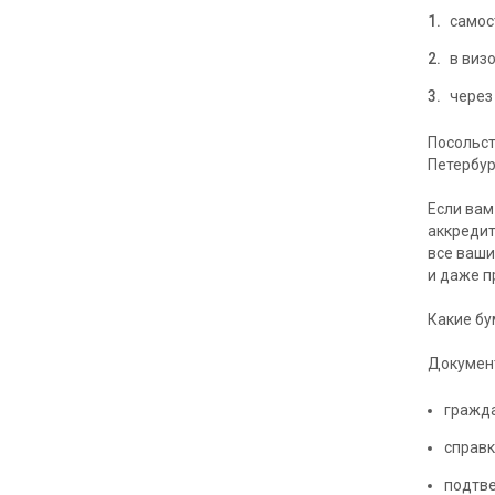
самос
в виз
через
Посольст
Петербур
Если вам
аккредит
все ваши
и даже п
Какие бу
Документ
гражда
справк
подтв