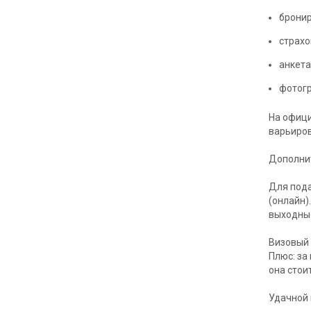
бронир
страхо
анкета
фотог
На офици
варьиров
Дополни
Для пода
(онлайн)
выходные
Визовый 
Плюс: за
она стоит
Удачной 