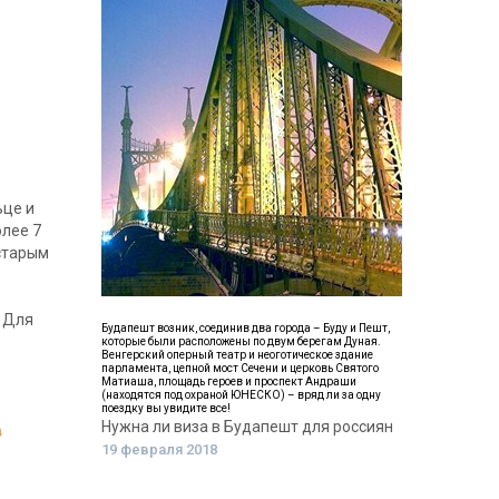
ьце и
олее 7
старым
. Для
Будапешт возник, соединив два города – Буду и Пешт,
которые были расположены по двум берегам Дуная.
Венгерский оперный театр и неоготическое здание
парламента, цепной мост Сечени и церковь Святого
Матиаша, площадь героев и проспект Андраши
(находятся под охраной ЮНЕСКО) – вряд ли за одну
поездку вы увидите все!
Нужна ли виза в Будапешт для россиян
в
19 февраля 2018