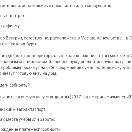
тоятельно, обратившись в посольство или в консульство;
овых центрах;
 турфирму.
во Венгрии, естественно, расположено в Москве, консульства – в С
ге и Екатеринбурге.
 неудобно такое территориальное расположение, то вы можете по
ованным специалистам. За небольшую дополнительную плату они
 проблемы: возьмут на себя оформление бумаг, их пересылку в по
ривезут готовую визу на дом.
маги собирать?
ы на шенгенскую визу стандартны (2017 год не принес изменений)
нский и загранпаспорт;
а с места учебы или работы;
ерждение платежеспособности;