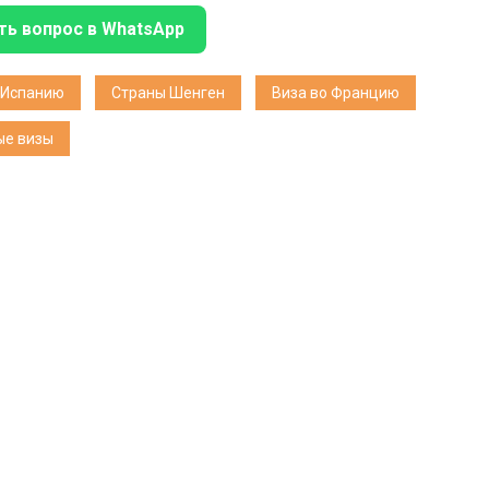
ть вопрос в WhatsApp
 Испанию
Страны Шенген
Виза во Францию
ые визы