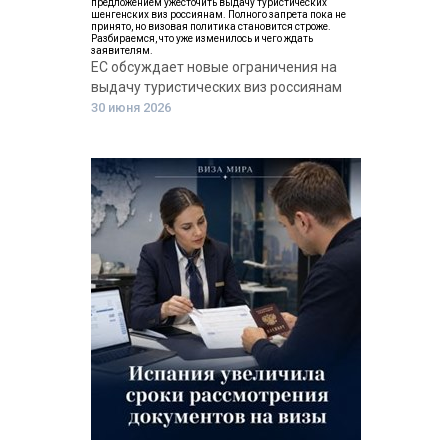
предложением ужесточить выдачу туристических
шенгенских виз россиянам. Полного запрета пока не
принято, но визовая политика становится строже.
Разбираемся, что уже изменилось и чего ждать
заявителям.
ЕС обсуждает новые ограничения на
выдачу туристических виз россиянам
30 июня 2026