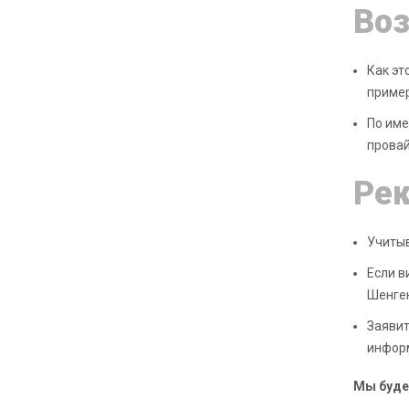
Во
Как эт
пример
По име
провай
Ре
Учитыв
Если в
Шенге
Заявит
инфор
Мы буде