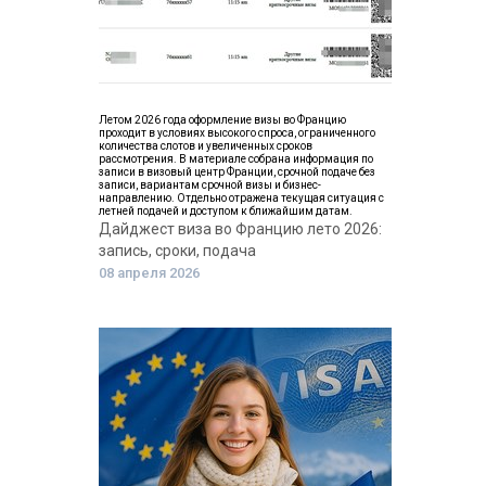
Летом 2026 года оформление визы во Францию
проходит в условиях высокого спроса, ограниченного
количества слотов и увеличенных сроков
рассмотрения. В материале собрана информация по
записи в визовый центр Франции, срочной подаче без
записи, вариантам срочной визы и бизнес-
направлению. Отдельно отражена текущая ситуация с
летней подачей и доступом к ближайшим датам.
Дайджест виза во Францию лето 2026:
запись, сроки, подача
08 апреля 2026