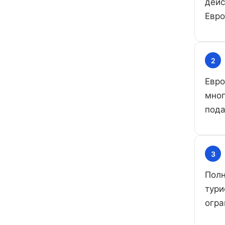
дейс
Евро
2
Евро
мног
пода
3
Полн
тури
огра