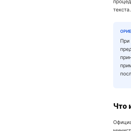
процед
текста.
ОРИ
При
пре
прин
при
посл
Что 
Официа
минист