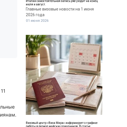
Италии самостоятельная запись уже уходит на конец
июля и август.
Главные визовые новости на 1 июня
2026 года
01 июня 2026
 11
ельные
сиянам.
Визовый центр «Виза Мира» информирует о графике
работы в период майских праздников. В статье