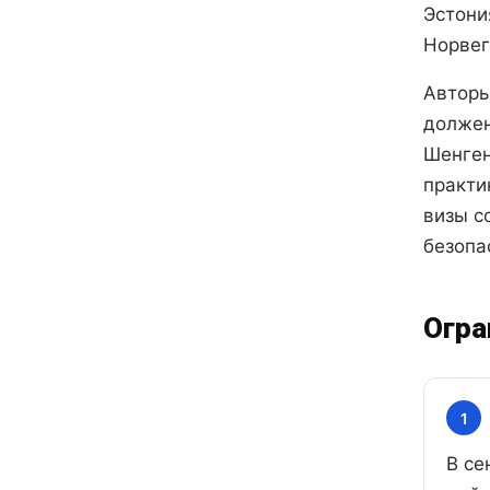
Эстони
Норвег
Авторы
должен
Шенген
практи
визы с
безопа
Огра
1
В се