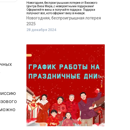
Новогодняя, беспроигрышная лотерея от Визового
Центра Виза Мира, с невероятными подарками!
Оформляйте визы и получайте подарки. Подарки
получают все, кото оформит визу в январе.
Новогодняя, беспроигрышная лотерея
2025
28 декабря 2024
очных
о
миссию
изового
 можно