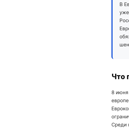
В Е
уже
Рос
Евр
обя
шен
Что 
8 июня
европе
Евроко
ограни
Среди 