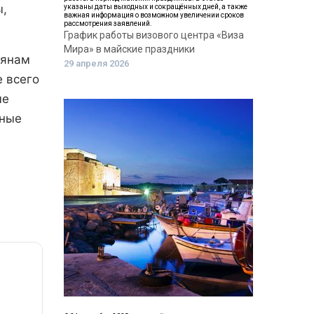
ы,
указаны даты выходных и сокращённых дней, а также
важная информация о возможном увеличении сроков
рассмотрения заявлений.
График работы визового центра «Виза
Мира» в майские праздники
иянам
29 апреля 2026
 всего
ые
чные
й