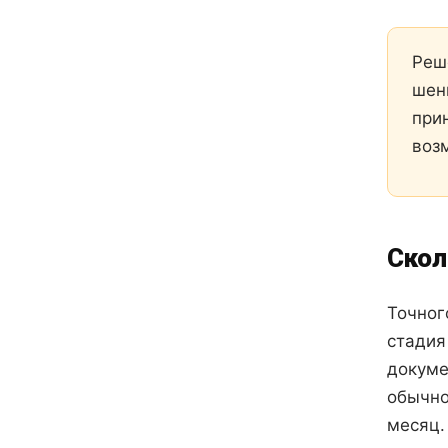
Реш
шен
при
воз
Скол
Точног
стадия
докуме
обычно
месяц.