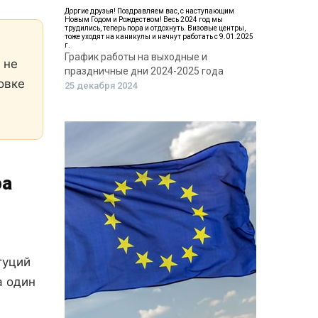
Доргие друзья! Поздравляем вас, с наступающим
Новым Годом и Рождеством! Весь 2024 год мы
трудились, теперь пора и отдохнуть. Визовые центры,
тоже уходят на каникулы и начнут работать с 9.01.2025
г.
График работы на выходные и
 не
праздничные дни 2024-2025 года
овке
25 декабря 2024
ра
туций
а один