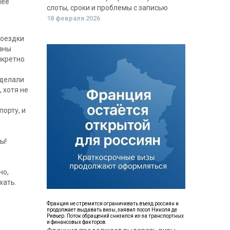
шее
слоты, сроки и проблемы с записью
18 февраля 2026
поездки
раны
нкретно
сделали
 хотя не
орту, и
ы!
но,
хать.
Франция не стремится ограничивать въезд россиян и
продолжает выдавать визы, заявил посол Николя де
Ривьер. Поток обращений снизился из-за транспортных
и финансовых факторов.