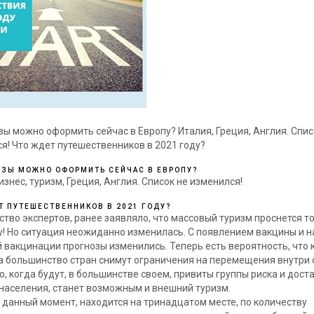
зы можно оформить сейчас в Европу? Италия, Греция, Англия. Спис
я! Что ждет путешественников в 2021 году?
ИЗЫ МОЖНО ОФОРМИТЬ СЕЙЧАС В ЕВРОПУ?
изнес, туризм, Греция, Англия. Список не изменился!
Т ПУТЕШЕСТВЕННИКОВ В 2021 ГОДУ?
тво экспертов, ранее заявляло, что массовый туризм проснется то
у! Но ситуация неожиданно изменилась. С появлением вакцины и 
 вакцинации прогнозы изменились. Теперь есть вероятность, что 
а большинство стран снимут ограничения на перемещения внутри 
ю, когда будут, в большинстве своем, привиты группы риска и дос
населения, станет возможным и внешний туризм.
в данный момент, находится на тринадцатом месте, по количеству