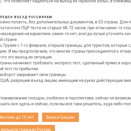
, что позволяет надеяться на выход из «красной зоны», в ближай
ЗРЕШЕН ВЪЕЗД РОССИЯНАМ
ожно попасть, без дополнительных документов, в 53 страны. Для 
остаточно ПЦР теста не старше 48-72 часов, при этом какие-то ст
нахождения на карантине, какие-то нет, всегда лучше уточнять ко
й стране.
, Грузия с 1-го февраля, открыла границы, для туристов, которые 
ию. И мы предполагаем, что многие страны присоединятся к этому,
 что это выход из ситуации.
траны начинают требовать экспресс тест, сделанный прямо в аэроп
й тест по прибытии.
аоборот закрывают свои границы.
США, разрешив въезд лицам, имеющим на руках действующие виз
планирование поездок, особенно в перспективе, сейчас не возмож
шать все здесь и сейчас, если вы все таки решитесь, куда либо пое
 Англию до 10 лет
Виза в Грецию
 визыдля граждан России