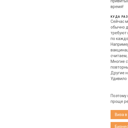
привитых
время!
КУДА РА
Сейчас м
обычно д
требуют 
по каждо
Например
вакцинац
считаем,
Многие с
повторны
Другие н
Удивило 
Поэтому 
проще ре
Виза в
Бизнес