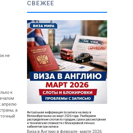
СВЕЖЕЕ
ок не
лько к
началом
к апрелю
страны, а
Актуальная информация по записи на визу в
таточный
Великобританию на март 2026 года. Разбираем
распределение слотов по городам, сроки рассмотрения
и технические сложности с блокировкой личных
кабинетов при записи.
Виза в Англию в феврале- марте 2026: