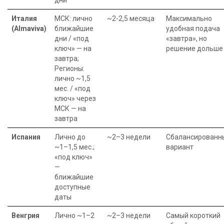
дни
Италия
МСК: лично
~2-2,5 месяца
Максимально
(Almaviva)
ближайшие
удобная подача
дни / «под
«завтра», но
ключ» — на
решение дольше
завтра;
Регионы:
лично ~1,5
мес. / «под
ключ» через
МСК — на
завтра
Испания
Лично до
~2–3 недели
Сбалансированн
~1–1,5 мес.;
вариант
«под ключ»
—
ближайшие
доступные
даты
Венгрия
Лично ~1–2
~2–3 недели
Самый короткий