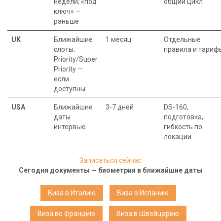
недели; «под
общий цикл
ключ» —
раньше
UK
Ближайшие
1 месяц
Отдельные
слоты;
правила и тариф
Priority/Super
Priority —
если
доступны
USA
Ближайшие
3-7 дней
DS-160,
даты
подготовка,
интервью
гибкость по
локации
Записаться сейчас
Сегодня документы — биометрия в ближайшие даты
Виза в Италию
Виза в Испанию
Виза во Францию
Виза в Швейцарию