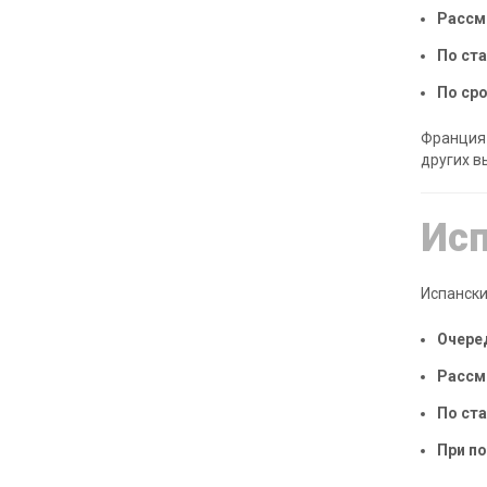
Рассм
По ст
По сро
Франция 
других в
Ис
Испански
Очеред
Рассм
По ст
При по