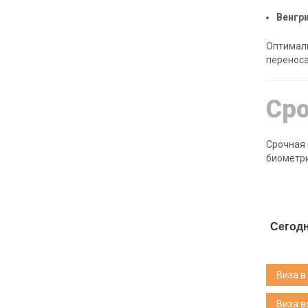
Венгри
Оптимал
переноса
Сро
Срочная 
биометри
Сегодн
Виза в
Виза 