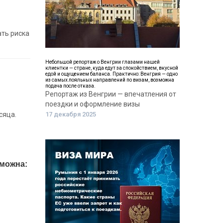
ать риска
Небольшой репортаж о Венгрии глазами нашей
клиентки — стране, куда едут за спокойствием, вкусной
едой и ощущением баланса. Практично: Венгрия — одно
из самых лояльных направлений по визам, возможна
подача после отказа.
Репортаж из Венгрии — впечатления от
поездки и оформление визы
сяца.
17 декабря 2025
зможна: