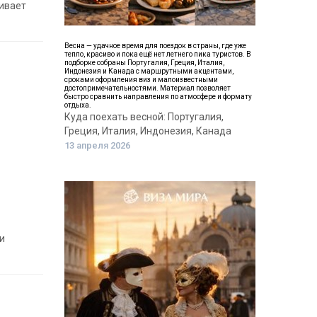
живает
Весна — удачное время для поездок в страны, где уже
тепло, красиво и пока ещё нет летнего пика туристов. В
подборке собраны Португалия, Греция, Италия,
Индонезия и Канада с маршрутными акцентами,
сроками оформления виз и малоизвестными
достопримечательностями. Материал позволяет
быстро сравнить направления по атмосфере и формату
отдыха.
Куда поехать весной: Португалия,
Греция, Италия, Индонезия, Канада
13 апреля 2026
и