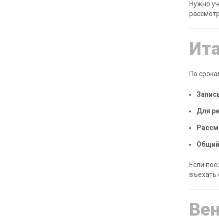
Нужно уч
рассмотр
Ит
По срока
Запись
Для ре
Рассм
Общий
Если пое
въехать 
Вен