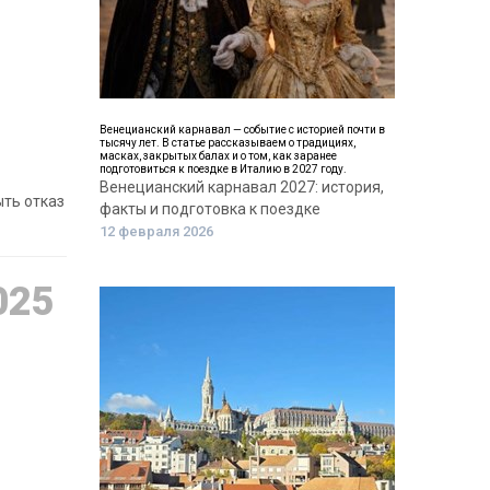
Венецианский карнавал — событие с историей почти в
тысячу лет. В статье рассказываем о традициях,
масках, закрытых балах и о том, как заранее
подготовиться к поездке в Италию в 2027 году.
Венецианский карнавал 2027: история,
ыть отказ
факты и подготовка к поездке
12 февраля 2026
025