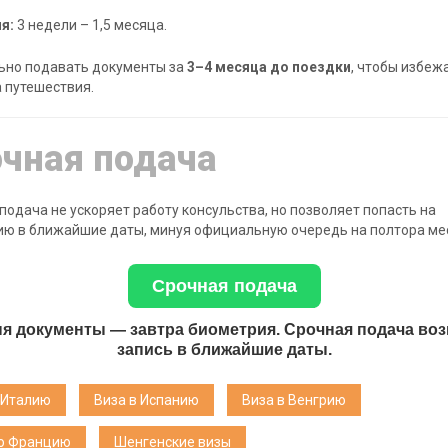
я:
3 недели – 1,5 месяца.
ьно подавать документы за
3–4 месяца до поездки
, чтобы избеж
 путешествия.
чная подача
подача не ускоряет работу консульства, но позволяет попасть на
ю в ближайшие даты, минуя официальную очередь на полтора ме
Срочная подача
я документы — завтра биометрия. Срочная подача во
запись в ближайшие даты.
 Италию
Виза в Испанию
Виза в Венгрию
во Францию
Шенгенские визы