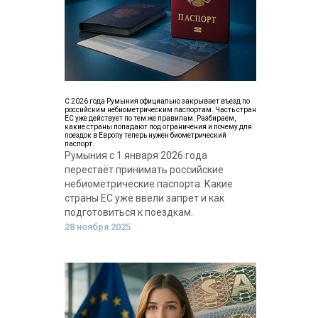
С 2026 года Румыния официально закрывает въезд по
российским небиометрическим паспортам. Часть стран
ЕС уже действует по тем же правилам. Разбираем,
какие страны попадают под ограничения и почему для
поездок в Европу теперь нужен биометрический
паспорт.
Румыния с 1 января 2026 года
перестаёт принимать российские
небиометрические паспорта. Какие
страны ЕС уже ввели запрет и как
подготовиться к поездкам.
28 ноября 2025