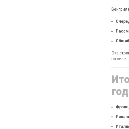
Венгрия 
Очеред
Рассм
Общий
Эта стра
по визе.
Ито
год
Франц
Испан
Итали