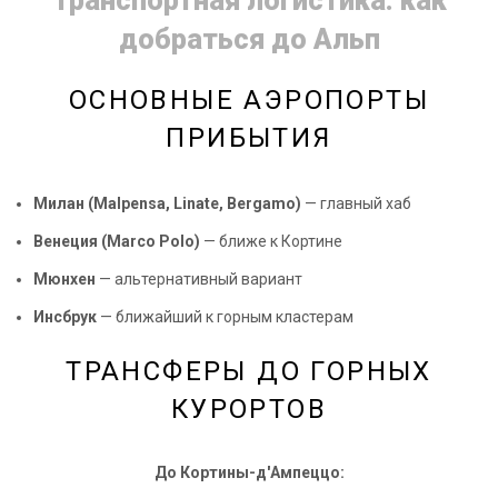
Транспортная логистика: как
добраться до Альп
ОСНОВНЫЕ АЭРОПОРТЫ
ПРИБЫТИЯ
Милан (Malpensa, Linate, Bergamo)
— главный хаб
Венеция (Marco Polo)
— ближе к Кортине
Мюнхен
— альтернативный вариант
Инсбрук
— ближайший к горным кластерам
ТРАНСФЕРЫ ДО ГОРНЫХ
КУРОРТОВ
До Кортины-д'Ампеццо: