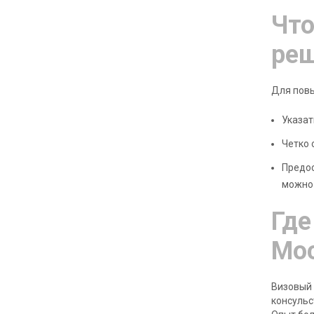
Что
ре
Для пов
Указат
Четко 
Предос
можно 
Где
Мо
Визовый
консульс