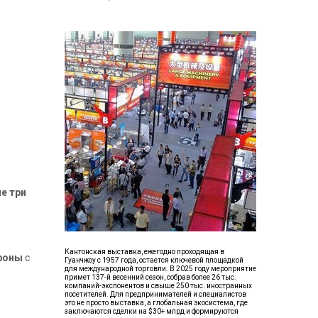
е три
Кантонская выставка, ежегодно проходящая в
ороны
с
Гуанчжоу с 1957 года, остается ключевой площадкой
для международной торговли. В 2025 году мероприятие
примет 137-й весенний сезон, собрав более 26 тыс.
компаний-экспонентов и свыше 250 тыс. иностранных
посетителей. Для предпринимателей и специалистов
это не просто выставка, а глобальная экосистема, где
заключаются сделки на $30+ млрд и формируются