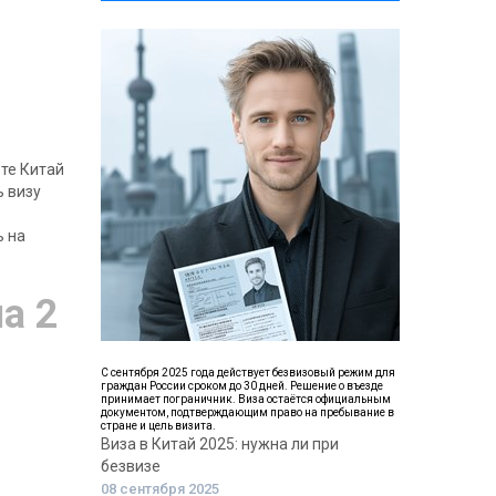
те Китай
ь визу
ь на
а 2
С сентября 2025 года действует безвизовый режим для
граждан России сроком до 30 дней. Решение о въезде
принимает пограничник. Виза остаётся официальным
документом, подтверждающим право на пребывание в
стране и цель визита.
Виза в Китай 2025: нужна ли при
безвизе
08 сентября 2025