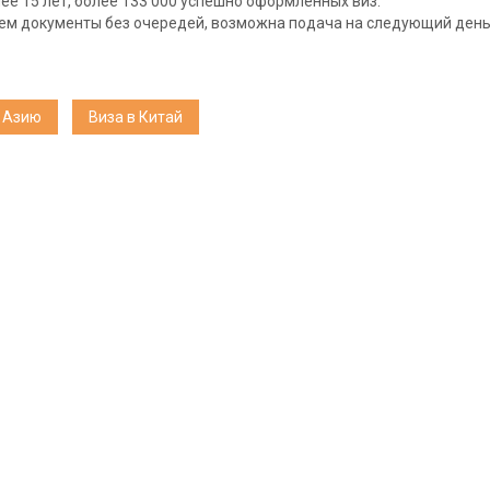
ее 15 лет, более 133 000 успешно оформленных виз.
м документы без очередей, возможна подача на следующий день
 Азию
Виза в Китай