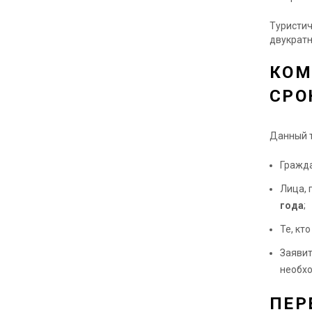
Туристич
двукратн
КОМ
СРО
Данный т
Гражда
Лица,
года
;
Те, кт
Заявит
необх
ПЕР