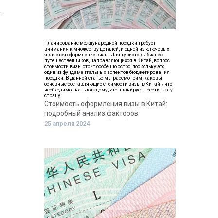
.
Планирование международной поездки требует
внимания к множеству деталей, и одной из ключевых
является оформление визы. Для туристов и бизнес-
путешественников, направляющихся в Китай, вопрос
стоимости визы стоит особенно остро, поскольку это
один из фундаментальных аспектов бюджетирования
поездки. В данной статье мы рассмотрим, каковы
основные составляющие стоимости визы в Китай и что
необходимо знать каждому, кто планирует посетить эту
страну.
Стоимость оформления визы в Китай:
подробный анализ факторов
25 апреля 2024