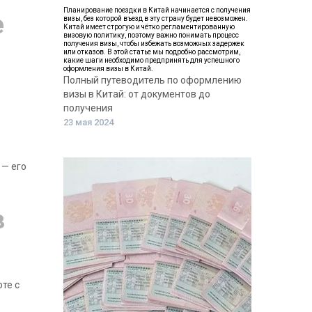
Планирование поездки в Китай начинается с получения
е
визы, без которой въезд в эту страну будет невозможен.
Китай имеет строгую и чётко регламентированную
визовую политику, поэтому важно понимать процесс
получения визы, чтобы избежать возможных задержек
или отказов. В этой статье мы подробно рассмотрим,
какие шаги необходимо предпринять для успешного
оформления визы в Китай.
Полный путеводитель по оформлению
визы в Китай: от документов до
получения
23 мая 2024
 — его
в
те с