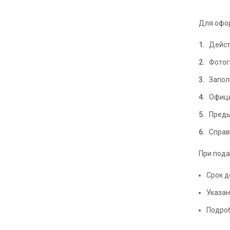
Для офор
Дейст
Фотог
Запол
Офици
Преды
Справ
При пода
Срок д
Указан
Подроб