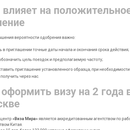
 влияет на положительно
шение
ышения вероятности одобрения важно:
ь в приглашении точные даты начала и окончания срока действия;
обозначить цель поездок и предполагаемую частоту;
тавить приглашение установленного образца, при необходимости
получить через нас.
 оформить визу на 2 года 
скве
 центр
«Виза Мира»
является аккредитованным агентством по рабо
твом Китая.