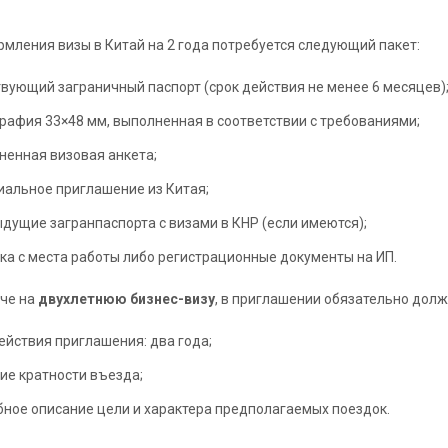
мления визы в Китай на 2 года потребуется следующий пакет:
вующий заграничный паспорт (срок действия не менее 6 месяцев)
рафия 33×48 мм, выполненная в соответствии с требованиями;
ненная визовая анкета;
альное приглашение из Китая;
дущие загранпаспорта с визами в КНР (если имеются);
ка с места работы либо регистрационные документы на ИП.
че на
двухлетнюю бизнес-визу
, в приглашении обязательно долж
ействия приглашения: два года;
ие кратности въезда;
ное описание цели и характера предполагаемых поездок.