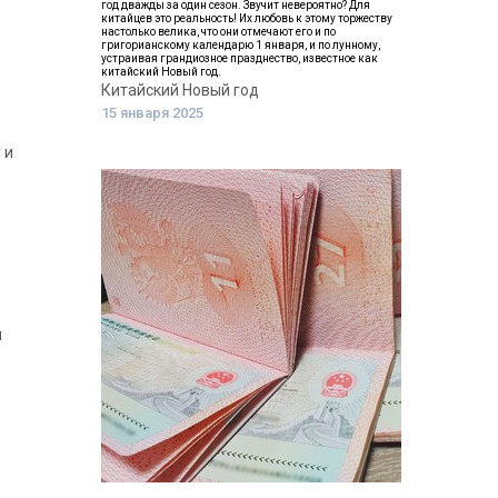
год дважды за один сезон. Звучит невероятно? Для
китайцев это реальность! Их любовь к этому торжеству
настолько велика, что они отмечают его и по
григорианскому календарю 1 января, и по лунному,
устраивая грандиозное празднество, известное как
китайский Новый год.
Китайский Новый год
15 января 2025
 и
я