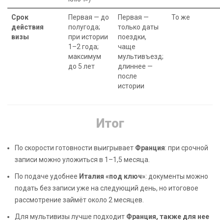
Срок
Первая — до
Первая —
То же
действия
полугода;
только даты
визы
при истории
поездки,
1–2 года;
чаще
максимум
мультивъезд;
до 5 лет
длиннее —
после
истории
Итог
По скорости готовности выигрывает
Франция
: при срочной
записи можно уложиться в 1–1,5 месяца.
По подаче удобнее
Италия «под ключ»
: документы можно
подать без записи уже на следующий день, но итоговое
рассмотрение займёт около 2 месяцев.
Для мультивизы лучше подходит
Франция, также для нее