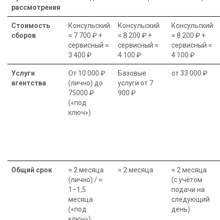
рассмотрения
Стоимость
Консульский
Консульский
Консульский
сборов
≈ 7 700 ₽ +
≈ 8 200 ₽ +
≈ 8 200 ₽ +
сервисный ≈
сервисный ≈
сервисный ≈
3 400 ₽
4 100 ₽
4 100 ₽
Услуги
От 10 000 ₽
Базовые
от 33 000 ₽
агентства
(лично) до
услуги от 7
75000 ₽
900 ₽
(«под
ключ»)
Общий срок
≈ 2 месяца
≈ 2 месяца
≈ 2 месяца
(лично) / ≈
(с учётом
1–1,5
подачи на
месяца
следующий
(«под
день)
ключ»)