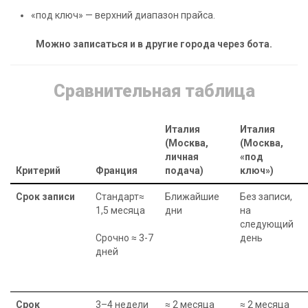
«под ключ» — верхний диапазон прайса.
Можно записаться и в другие города через бота.
Сравнительная таблица
Италия
Италия
(Москва,
(Москва,
личная
«под
Критерий
Франция
подача)
ключ»)
Срок записи
Стандарт≈
Ближайшие
Без записи,
1,5 месяца
дни
на
следующий
Срочно ≈ 3-7
день
дней
Срок
3–4 недели
≈ 2 месяца
≈ 2 месяца