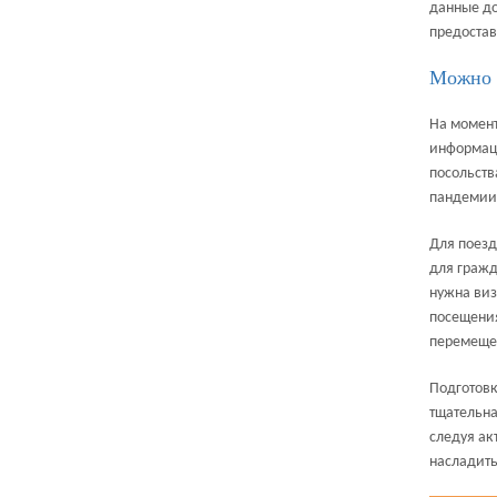
данные до
предостав
Можно 
На момент
информаци
посольств
пандемии 
Для поезд
для гражд
нужна виз
посещения
перемещен
Подготовк
тщательна
следуя ак
насладить