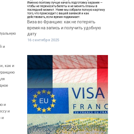
Именно поэтому лучше начать подготовку заранее —
чтобы не переносить билеты и не менять планы в
последний момент. Ниже мы собрали полную картину
того, что происходит с вашей заявкой и как
действовать, если время поджимает.
Виза во Францию: как не потерять
время на запись и получить удобную
ктуальную
дату
16 сентября 2025
й и
и, как и
 Францию
для
одное
но и
ессу и
 и