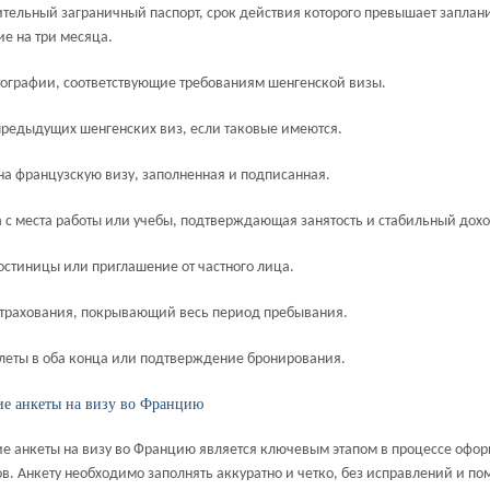
ительный заграничный паспорт, срок действия которого превышает запла
е на три месяца.
тографии, соответствующие требованиям шенгенской визы.
предыдущих шенгенских виз, если таковые имеются.
 на французскую визу, заполненная и подписанная.
а с места работы или учебы, подтверждающая занятость и стабильный дохо
гостиницы или приглашение от частного лица.
страхования, покрывающий весь период пребывания.
леты в оба конца или подтверждение бронирования.
ие анкеты на визу во Францию
е анкеты на визу во Францию является ключевым этапом в процессе офо
в. Анкету необходимо заполнять аккуратно и четко, без исправлений и по