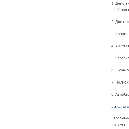
1. Действ
пребывани
2. Две фо
3. Копии 
4. Анкета
5. Справк
6. Бронь 
7. Полис 
8. Авиаби
Заполнен
Заполнени
документо