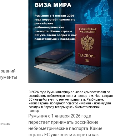
бований.
окументы
С 2026 года Румыния официально закрывает въезд по
российским небиометрическим паспортам. Часть стран
ЕС уже действует по тем же правилам. Разбираем,
какие страны попадают под ограничения и почему для
поездок в Европу теперь нужен биометрический
паспорт.
Румыния с 1 января 2026 года
перестаёт принимать российские
писок
небиометрические паспорта. Какие
страны ЕС уже ввели запрет и как