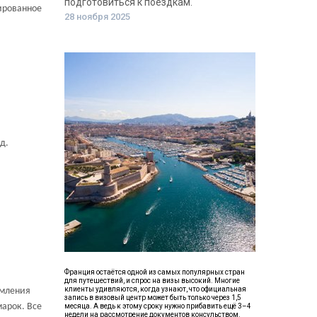
подготовиться к поездкам.
нированное
28 ноября 2025
д.
Франция остаётся одной из самых популярных стран
для путешествий, и спрос на визы высокий. Многие
клиенты удивляются, когда узнают, что официальная
рмления
запись в визовый центр может быть только через 1,5
марок. Все
месяца. А ведь к этому сроку нужно прибавить ещё 3–4
недели на рассмотрение документов консульством.