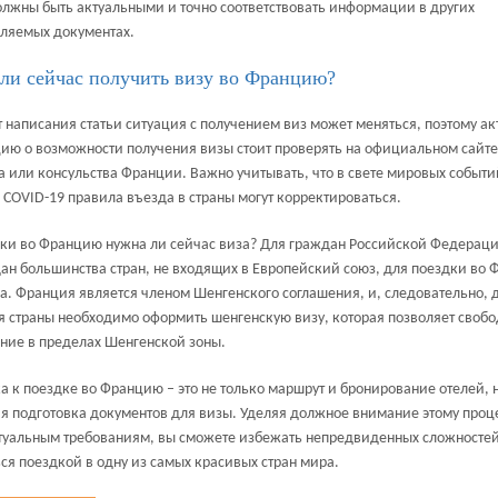
лжны быть актуальными и точно соответствовать информации в других
ляемых документах.
ли сейчас получить визу во Францию?
 написания статьи ситуация с получением виз может меняться, поэтому а
ю о возможности получения визы стоит проверять на официальном сайте
а или консульства Франции. Важно учитывать, что в свете мировых событи
COVID-19 правила въезда в страны могут корректироваться.
ки во Францию нужна ли сейчас виза? Для граждан Российской Федераци
ан большинства стран, не входящих в Европейский союз, для поездки во
а. Франция является членом Шенгенского соглашения, и, следовательно, 
 страны необходимо оформить шенгенскую визу, которая позволяет своб
ие в пределах Шенгенской зоны.
а к поездке во Францию – это не только маршрут и бронирование отелей, 
я подготовка документов для визы. Уделяя должное внимание этому проц
туальным требованиям, вы сможете избежать непредвиденных сложностей
ся поездкой в одну из самых красивых стран мира.